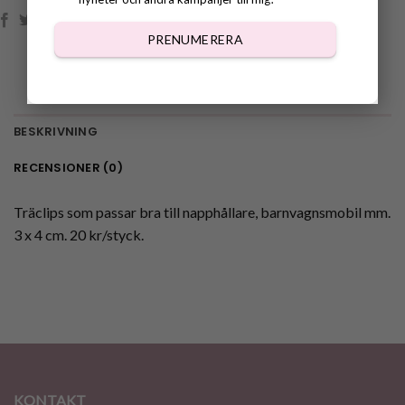
PRENUMERERA
BESKRIVNING
RECENSIONER (0)
Träclips som passar bra till napphållare, barnvagnsmobil mm.
3 x 4 cm. 20 kr/styck.
KONTAKT