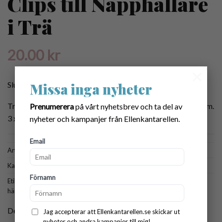
Clips till Napphållare
i Trä
20.00
kr
×
Slut i lager
Missa inga nyheter
Träclips som passar bra till napphållare, barnvagnsmobil mm.
Prenumerera
på vårt nyhetsbrev och ta del av
3 x 4 cm. 20 kr/styck.
nyheter och kampanjer från Ellenkantarellen.
Email
Artikelnr:
6008
Kategori:
Tillbehör
Förnamn
Etiketter:
clips
,
clips i trä
,
clips till barn
,
clips till napphållare
,
hängsleclips
,
hängsleklips
,
klämma till napphållare
,
napphållare clips
Dela:
Jag accepterar att Ellenkantarellen.se skickar ut
nyheter och andra kampanjer till mig!