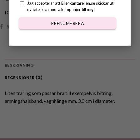
Jag accepterar att Ellenkantarellen.se skickar ut
nyheter och andra kampanjer till mig!
Dela:
PRENUMERERA
BESKRIVNING
RECENSIONER (0)
Liten träring som passar bra till exempelvis bitring,
amningshalsband, vagnhänge mm. 3,0 cm i diameter.