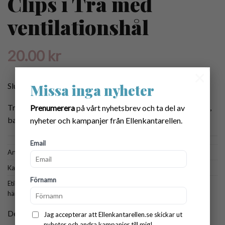
Clips i Trä med
ventilationshål
20.00
kr
×
Slut i lager
Missa inga nyheter
Träclips med ventilationshål som passar bra till napphållare,
Prenumerera
på vårt nyhetsbrev och ta del av
barnvagnsmobil mm. 3 x 4 cm.
nyheter och kampanjer från Ellenkantarellen.
Email
Artikelnr:
6009
Kategori:
Tillbehör
Förnamn
Etiketter:
clips
,
clips i trä
,
clips till barn
,
clips till napphållare
,
hängsleclips
,
hängsleklips
,
klämma till napphållare
,
napphållare clips
Dela:
Jag accepterar att Ellenkantarellen.se skickar ut
nyheter och andra kampanjer till mig!