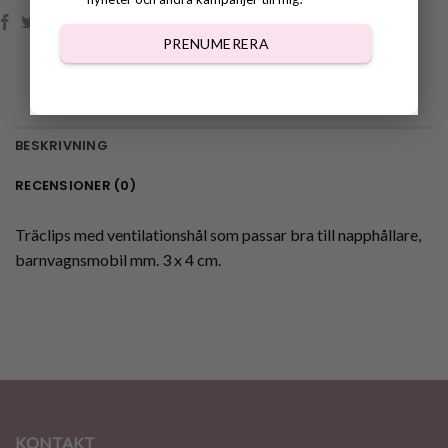
PRENUMERERA
BESKRIVNING
RECENSIONER (0)
Träclips med ventilationshål som passar bra till napphållare,
barnvagnsmobil mm. 3 x 4 cm.
KONTAKT